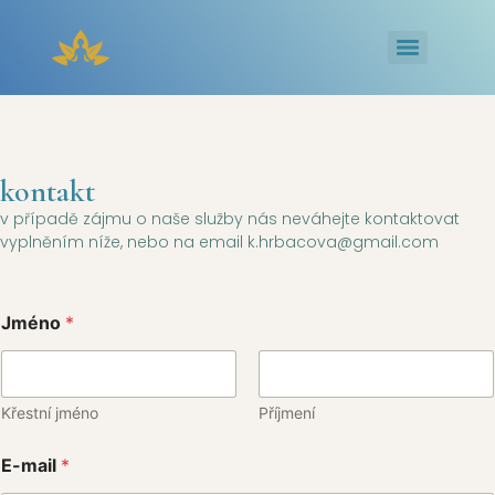
kontakt
kontakt
v případě zájmu o naše služby nás neváhejte kontaktovat
vyplněním níže, nebo na email k.hrbacova@gmail.com
J
E
Jméno
*
m
-
é
m
n
a
o
i
n
l
Křestní jméno
Příjmení
e
z
b
p
E-mail
*
o
r