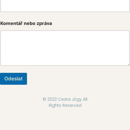
E
á
-
v
m
a
a
K
i
o
Komentář nebo zpráva
l
m
e
n
t
á
ř
Odeslat
© 2022 Cesta Jógy All
Rights Reserved